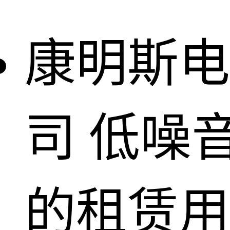
康明斯电
司
低噪
的租赁用