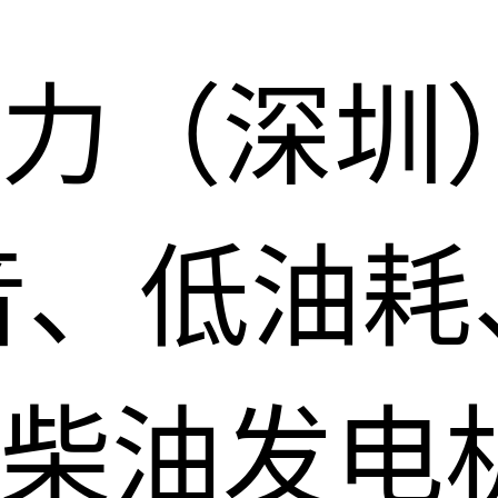
力（深圳
音、低油耗
柴油发电