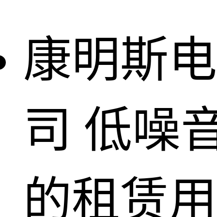
康明斯电
司
低噪
的租赁用