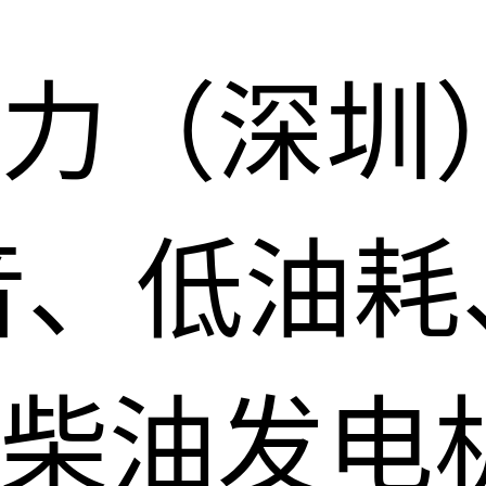
力（深圳
音、低油耗
柴油发电