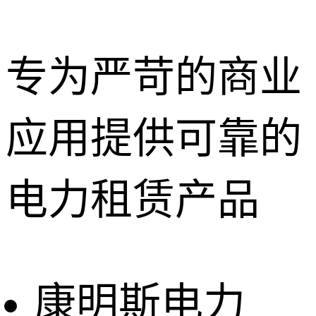
专为严苛的商业
应用提供可靠的
深圳租赁服
务
惠州租赁服
电力租赁产品
务
东莞租赁服
务
广州租赁服
务
康明斯电力