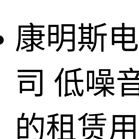
康明斯电
司
低噪
的租赁用