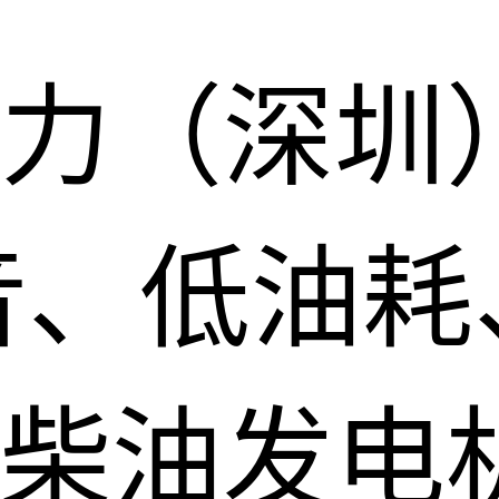
力（深圳
音、低油耗
柴油发电