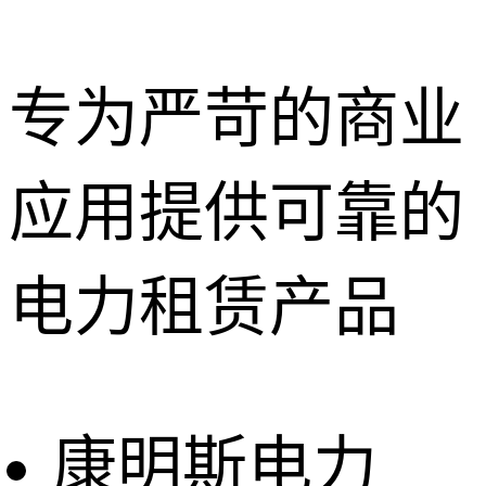
专为严苛的商业
应用提供可靠的
深圳租赁服
务
惠州租赁服
电力租赁产品
务
东莞租赁服
务
广州租赁服
务
康明斯电力