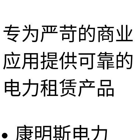
专为严苛的商业
应用提供可靠的
深圳租赁服
务
惠州租赁服
电力租赁产品
务
东莞租赁服
务
广州租赁服
务
康明斯电力