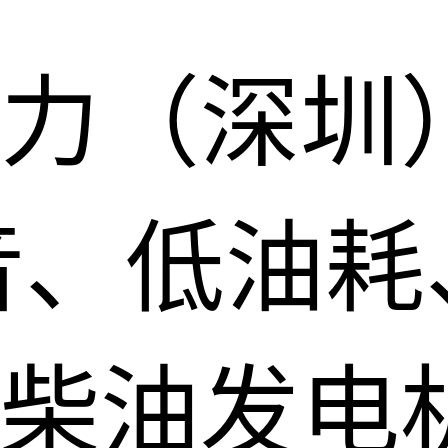
力（深圳
音、低油耗
柴油发电