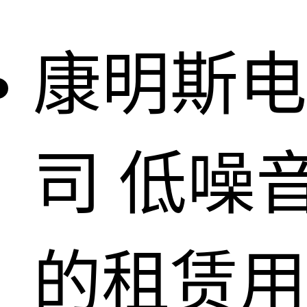
康明斯电
司
低噪
的租赁用