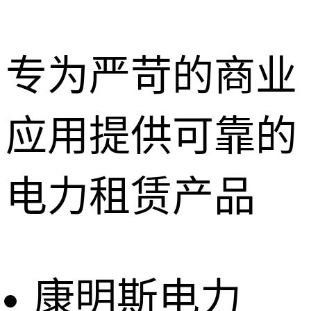
专为严苛的商业
应用提供可靠的
深圳租赁服
务
惠州租赁服
电力租赁产品
务
东莞租赁服
务
广州租赁服
务
康明斯电力