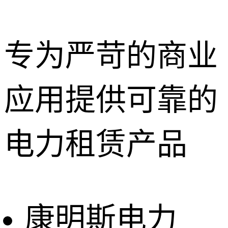
专为严苛的商业
应用提供可靠的
深圳租赁服
务
惠州租赁服
电力租赁产品
务
东莞租赁服
务
广州租赁服
务
康明斯电力