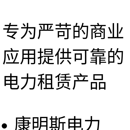
专为严苛的商业
应用提供可靠的
深圳租赁服
务
惠州租赁服
电力租赁产品
务
东莞租赁服
务
广州租赁服
务
康明斯电力