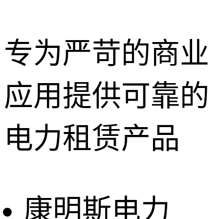
专为严苛的商业
应用提供可靠的
深圳租赁服
务
惠州租赁服
电力租赁产品
务
东莞租赁服
务
广州租赁服
务
康明斯电力