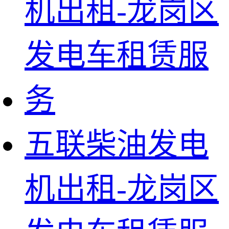
五联柴油发电
机出租-龙岗区