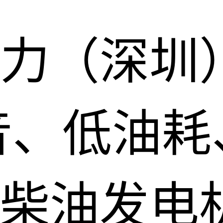
力（深圳
音、低油耗
柴油发电