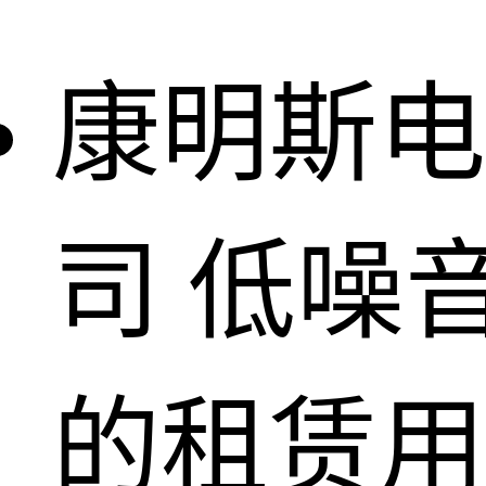
康明斯电
司
低噪
的租赁用