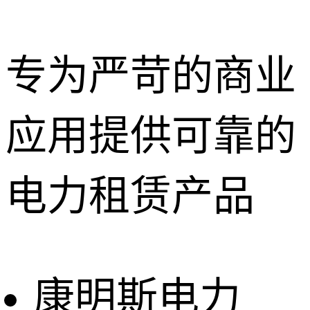
专为严苛的商业
应用提供可靠的
深圳租赁服
务
惠州租赁服
电力租赁产品
务
东莞租赁服
务
广州租赁服
务
康明斯电力