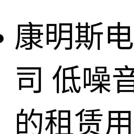
康明斯电
司
低噪
的租赁用