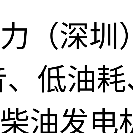
力（深圳
音、低油耗
柴油发电