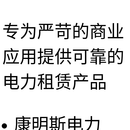
专为严苛的商业
应用提供可靠的
深圳租赁服
务
惠州租赁服
电力租赁产品
务
东莞租赁服
务
广州租赁服
务
康明斯电力