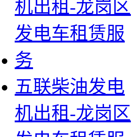
五联柴油发电
机出租-龙岗区