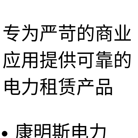
专为严苛的商业
应用提供可靠的
深圳租赁服
务
惠州租赁服
电力租赁产品
务
东莞租赁服
务
广州租赁服
务
康明斯电力