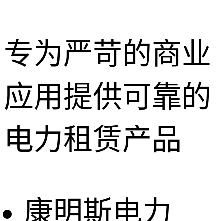
专为严苛的商业
应用提供可靠的
深圳租赁服
务
惠州租赁服
电力租赁产品
务
东莞租赁服
务
广州租赁服
务
康明斯电力