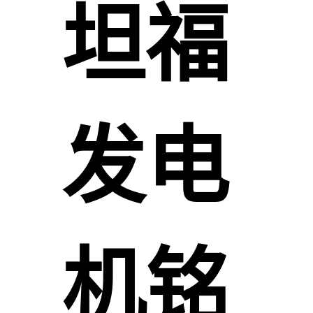
坦福
发电
机铭