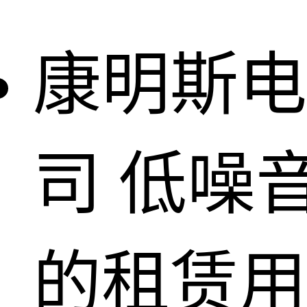
康明斯电
司
低噪
的租赁用