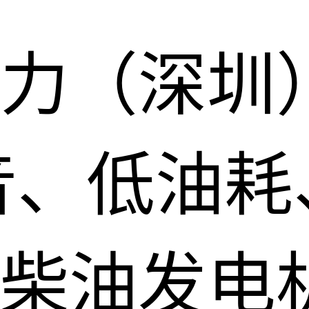
力（深圳
音、低油耗
柴油发电