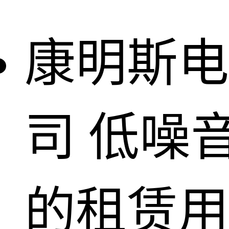
康明斯电
司
低噪
的租赁用