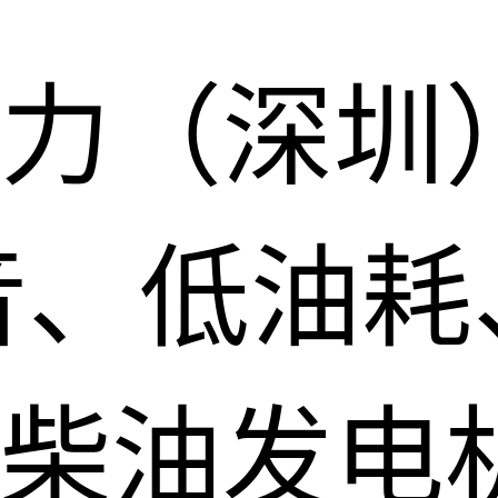
力（深圳
音、低油耗
柴油发电