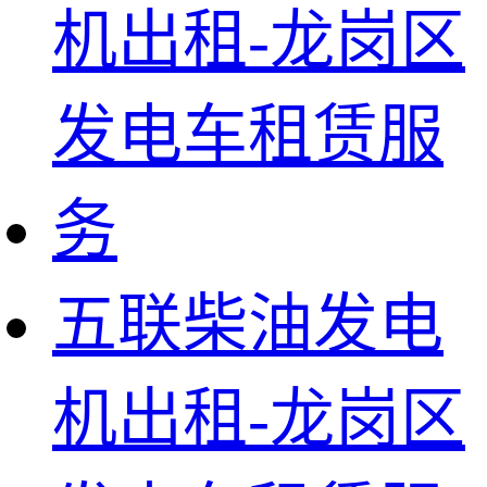
五联柴油发电
机出租-龙岗区