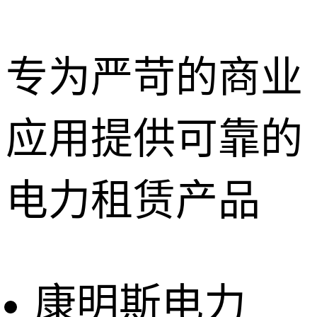
专为严苛的商业
应用提供可靠的
深圳租赁服
务
惠州租赁服
电力租赁产品
务
东莞租赁服
务
广州租赁服
务
康明斯电力