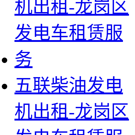
五联柴油发电
机出租-龙岗区