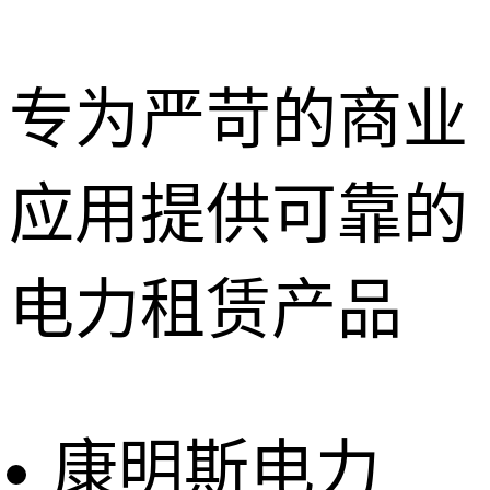
专为严苛的商业
应用提供可靠的
深圳租赁服
务
惠州租赁服
电力租赁产品
务
东莞租赁服
务
广州租赁服
务
康明斯电力