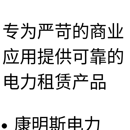
专为严苛的商业
应用提供可靠的
深圳租赁服
务
惠州租赁服
电力租赁产品
务
东莞租赁服
务
广州租赁服
务
康明斯电力