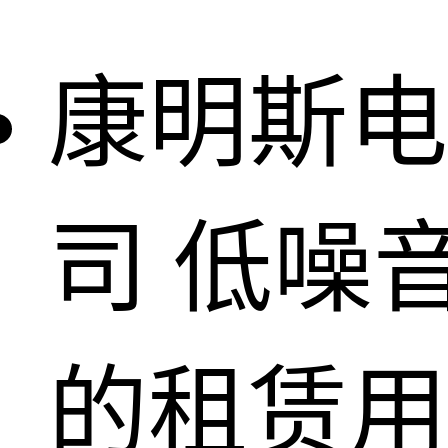
康明斯电
司
低噪
的租赁用