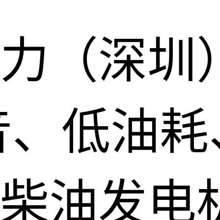
力（深圳
音、低油耗
柴油发电