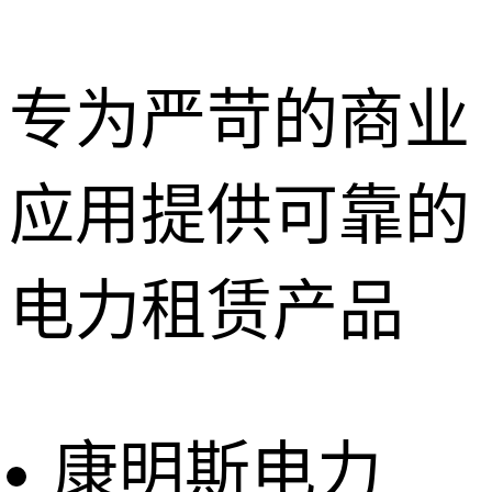
专为严苛的商业
应用提供可靠的
深圳租赁服
务
惠州租赁服
电力租赁产品
务
东莞租赁服
务
广州租赁服
务
康明斯电力