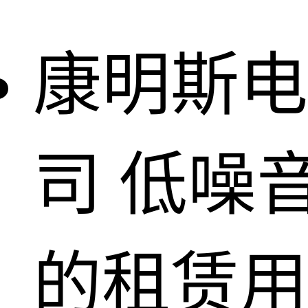
康明斯电
司
低噪
的租赁用