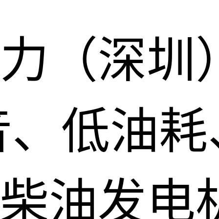
力（深圳
音、低油耗
柴油发电