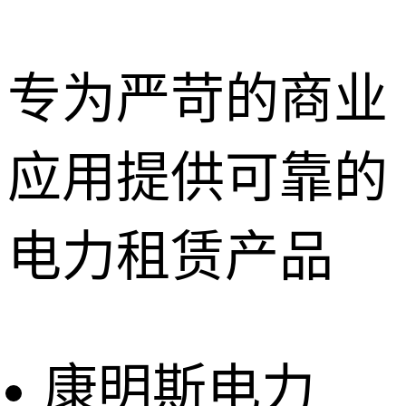
专为严苛的商业
应用提供可靠的
深圳租赁服
务
惠州租赁服
电力租赁产品
务
东莞租赁服
务
广州租赁服
务
康明斯电力