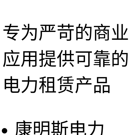
专为严苛的商业
应用提供可靠的
深圳租赁服
务
惠州租赁服
电力租赁产品
务
东莞租赁服
务
广州租赁服
务
康明斯电力