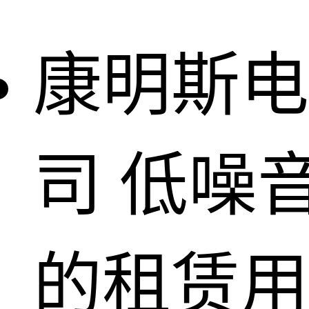
康明斯电
司
低噪
的租赁用