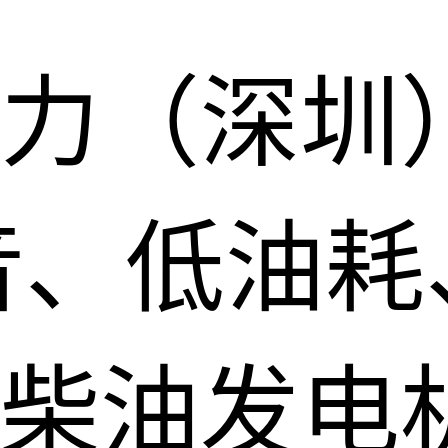
力（深圳
音、低油耗
柴油发电