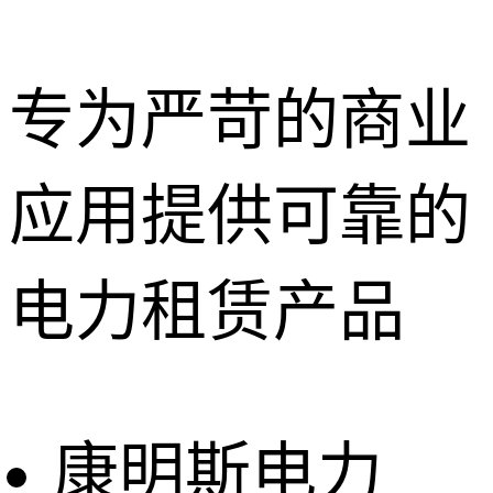
专为严苛的商业
应用提供可靠的
深圳租赁服
务
惠州租赁服
电力租赁产品
务
东莞租赁服
务
广州租赁服
务
康明斯电力