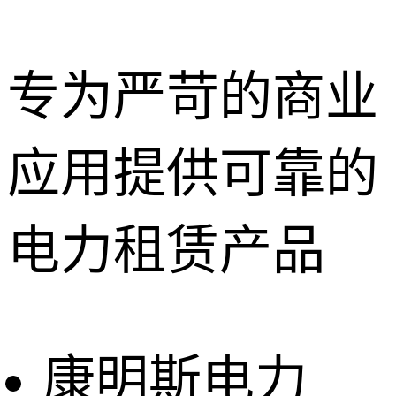
专为严苛的商业
应用提供可靠的
深圳租赁服
务
惠州租赁服
电力租赁产品
务
东莞租赁服
务
广州租赁服
务
康明斯电力