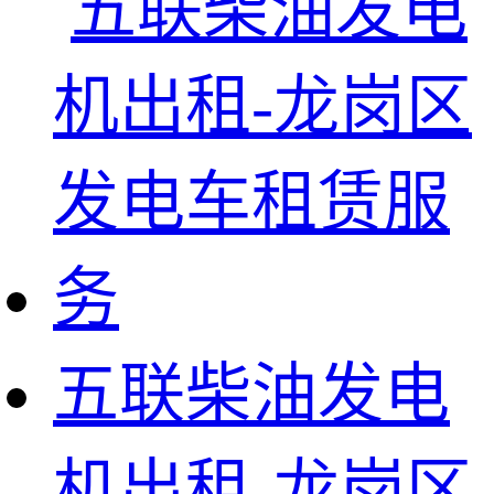
五联柴油发电
机出租-龙岗区