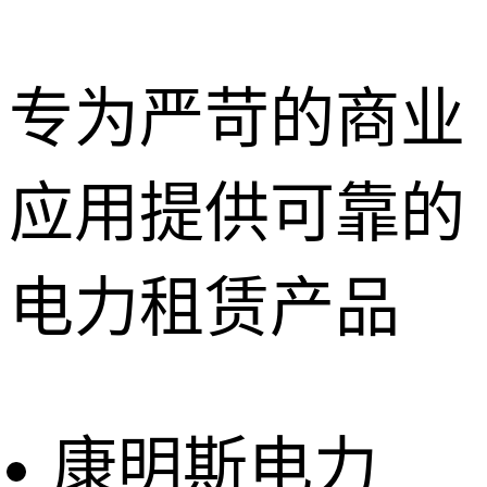
专为严苛的商业
应用提供可靠的
深圳租赁服
务
惠州租赁服
电力租赁产品
务
东莞租赁服
务
广州租赁服
务
康明斯电力