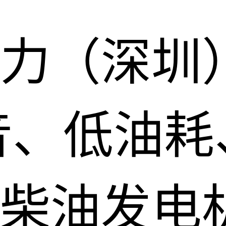
力（深圳
音、低油耗
柴油发电