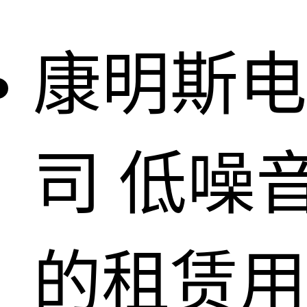
康明斯电
司
低噪
的租赁用