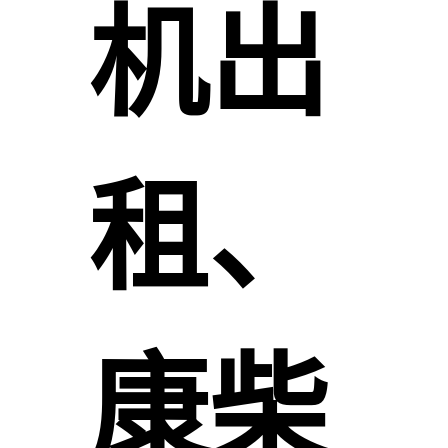
机出
租、
康柴