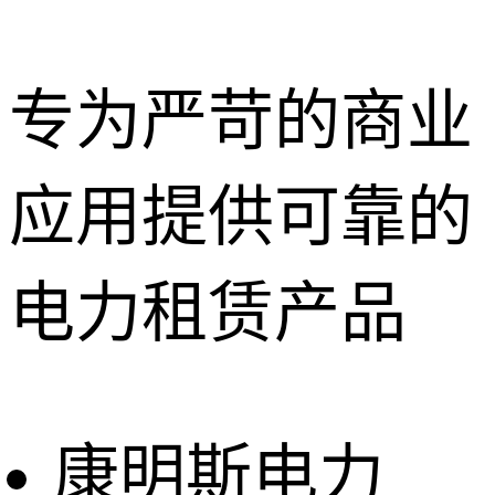
专为严苛的商业
应用提供可靠的
深圳租赁服
务
惠州租赁服
电力租赁产品
务
东莞租赁服
务
广州租赁服
务
康明斯电力