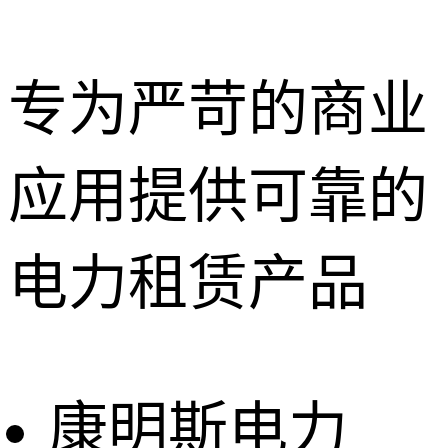
专为严苛的商业
应用提供可靠的
深圳租赁服
务
惠州租赁服
电力租赁产品
务
东莞租赁服
务
广州租赁服
务
康明斯电力