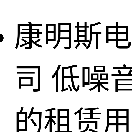
康明斯电
司
低噪
的租赁用