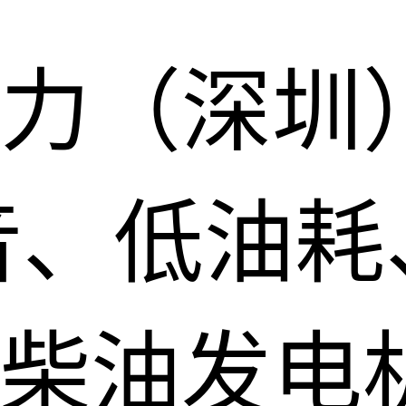
力（深圳
音、低油耗
柴油发电