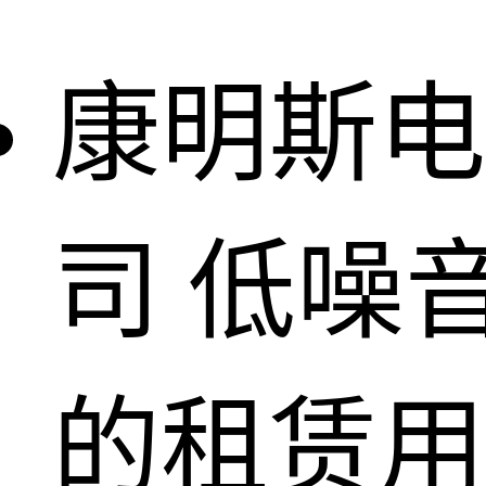
康明斯电
司
低噪
的租赁用