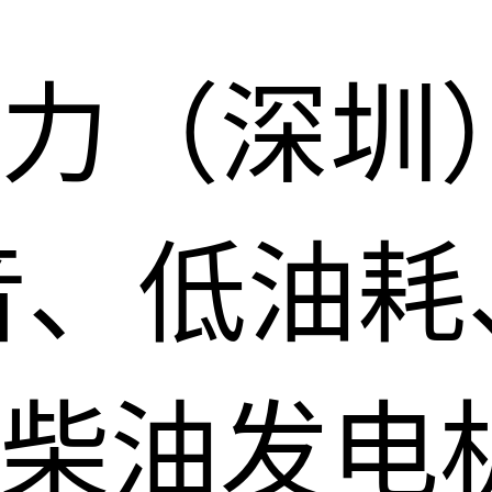
力（深圳
音、低油耗
柴油发电