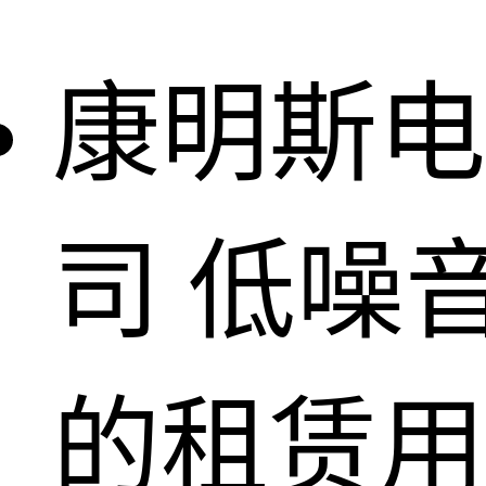
康明斯电
司
低噪
的租赁用