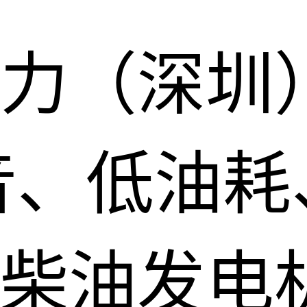
力（深圳
音、低油耗
柴油发电