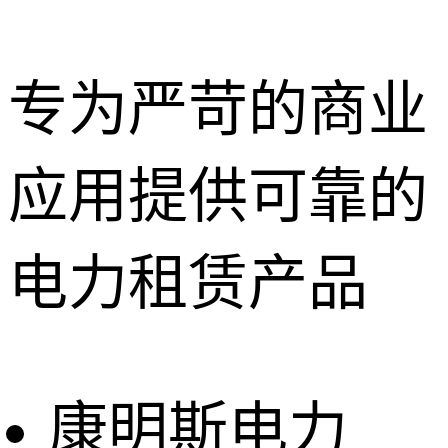
专为严苛的商业
应用提供可靠的
深圳租赁服
务
惠州租赁服
电力租赁产品
务
东莞租赁服
务
广州租赁服
务
康明斯电力