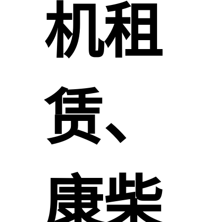
机租
赁、
康柴