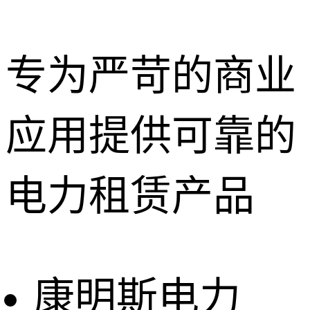
专为严苛的商业
应用提供可靠的
深圳租赁服
务
惠州租赁服
电力租赁产品
务
东莞租赁服
务
广州租赁服
务
康明斯电力