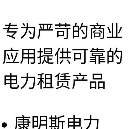
专为严苛的商业
应用提供可靠的
深圳租赁服
务
惠州租赁服
电力租赁产品
务
东莞租赁服
务
广州租赁服
务
康明斯电力