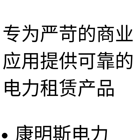
专为严苛的商业
应用提供可靠的
深圳租赁服
务
惠州租赁服
电力租赁产品
务
东莞租赁服
务
广州租赁服
务
康明斯电力