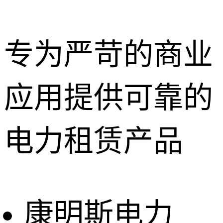
专为严苛的商业
应用提供可靠的
深圳租赁服
务
惠州租赁服
电力租赁产品
务
东莞租赁服
务
广州租赁服
务
康明斯电力