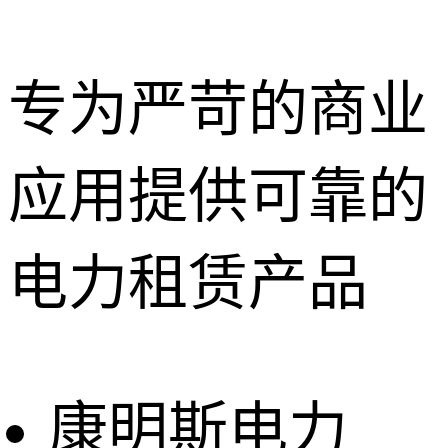
专为严苛的商业
应用提供可靠的
深圳租赁服
务
惠州租赁服
电力租赁产品
务
东莞租赁服
务
广州租赁服
务
康明斯电力