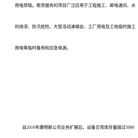
用电烦恼。
租赁
服务的项目广泛应用于工程施工、邮电通讯、水
利排涝、防汛抢险
、
大型活动演唱会、工厂用电及工地临时施工
用电等
临时备用和应急电源。
自
2016年
康明斯公司业务扩展后，设备
日常库存量超过
5000