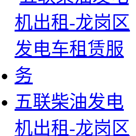
五联柴油发电
机出租-龙岗区