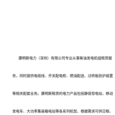
康明斯电力（深圳）有限公司
专业从事
柴油发电机组
租赁
服
务，同时提供
电缆线、开关
配电
柜、
燃油配送、
过桥板
防护装置
等
相关配套
业务。
康明斯租赁的电力产品包括
静音型
电站
，
移动
发电车、大功率集装箱电站等各系列机型，
根据需求可供日租、