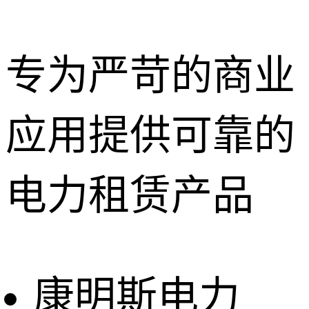
专为严苛的商业
应用提供可靠的
深圳租赁服
务
惠州租赁服
电力租赁产品
务
东莞租赁服
务
广州租赁服
务
康明斯电力