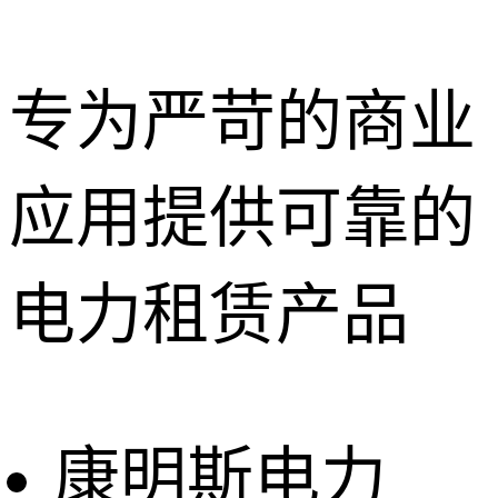
专为严苛的商业
应用提供可靠的
深圳租赁服
务
惠州租赁服
电力租赁产品
务
东莞租赁服
务
广州租赁服
务
康明斯电力