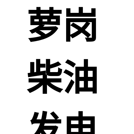
萝岗
柴油
发电